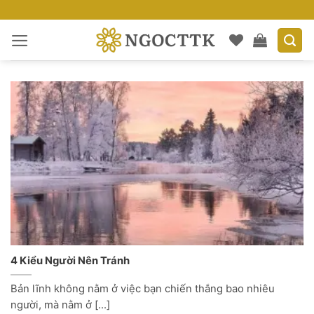
Bỏ
qua
nội
dung
4 Kiểu Người Nên Tránh
Bản lĩnh không nằm ở việc bạn chiến thắng bao nhiêu
người, mà nằm ở [...]